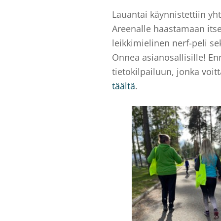
Lauantai käynnistettiin yh
Areenalle haastamaan itsem
leikkimielinen nerf-peli s
Onnea asianosallisille! E
tietokilpailuun, jonka voitt
täältä
.