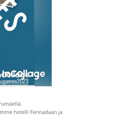
erumäellä.
imme hotelli Fennadaan ja