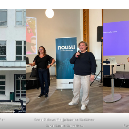
der
Anna Koivumäki ja Joanna Koskinen
Kuva: Laura Kuparinen
Kuv