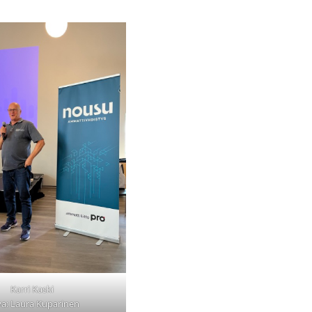
Karri Kaski
a: Laura Kuparinen