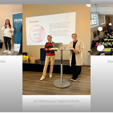
inen
Kuv
Jari Kaitosuo ja Tarja Furuholm
Kuva: Laura Kuparinen