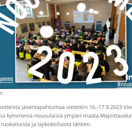
n
inotteista jäsentapahtumaa vietettiin 16.-17.9.2023 Vi
tui kymmeniä nousulaisia ympäri maata.Majoittaudu
ruokailuista ja lajikokeiluista lähtien.