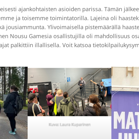
teisesti ajankohtaisten asioiden parissa. Tämän jälk
me ja toisemme toimintatorilla. Lajeina oli haastekil
ekä jousiammunta. Ylivoimaisella pistemäärällä haaste
nnen Nousu Gamesia osallistujilla oli mahdollisuus os
ajat palkittiin illallisella. Voit katsoa tietokilpailuky
Kuva: Laura Kuparinen