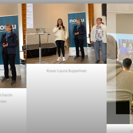
Kuva: Laura Kuparinen
i Ferrin
inen
K