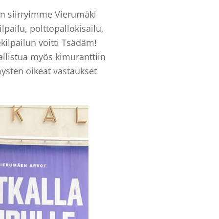
een siirryimme Vierumäki
pailu, polttopallokisailu,
kilpailun voitti Tsädäm!
allistua myös kimuranttiin
symysten oikeat vastaukset