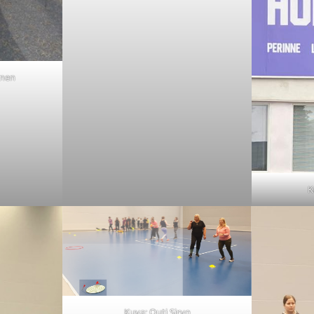
inen
K
Kuva: Outi Sirvo