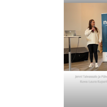
Jenni Taivassalo ja Päiv
Kuva: Laura Kupar