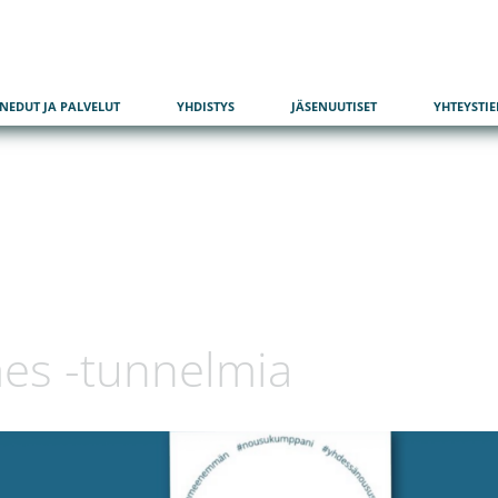
SU
ENEDUT JA PALVELUT
YHDISTYS
JÄSENUUTISET
YHTEYSTI
s -tunnelmia