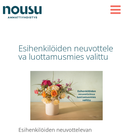
Hyppää
Hyppää
Hyppää
ensisijaiseen
pääsisältöön
alatunnisteeseen
AMMATTIYHDISTYS NOUSU
valikkoon
MEN
NOUSU
U
Esihenkilöiden neuvottele
va luottamusmies valittu
Esihenkilöiden neuvottelevan