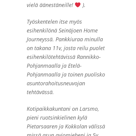
vielä äänestäneille!
).
Työskentelen itse myös
esihenkilönä Seinäjoen Home
Journeyssä. Pankkiuraa minulla
on takana 11v, josta reilu puolet
esihenkilötehtävissä Rannikko-
Pohjanmaalla ja Etelä-
Pohjanmaalla ja toinen puolisko
asuntorahoitusneuvojan
tehtävässä.
Kotipaikkakuntani on Larsmo,
pieni ruotsinkielinen kylä
Pietarsaaren ja Kokkolan välissä
missä asun aviomieheni ja 5v