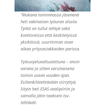
”
Mukana toiminnassa jäsenenä
heti vakinaisen työuran alusta.
Työtä on tullut tehtyä sekä
konttoreissa että keskitetyissä
yksiköissä, suurimman osan
aikaa yritysasiakkaiden parissa.
Työsuojeluvaltuutettuna – ensin
varana ja sitten varsinaisena
toimin usean vuoden ajan.
Esihenkilötehtävään siirryttyä,
liityin heti ESAS vaalipiiriin ja
samalla jätin taakseni tsv-
tehtävät.