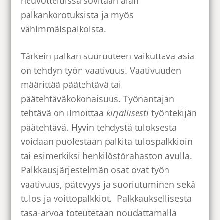
neuvotteluissa sovitaan alan
palkankorotuksista ja myös
vähimmäispalkoista.
Tärkein palkan suuruuteen vaikuttava asia
on tehdyn työn vaativuus. Vaativuuden
määrittää päätehtävä tai
päätehtäväkokonaisuus. Työnantajan
tehtävä on ilmoittaa
kirjallisesti
työntekijän
päätehtävä. Hyvin tehdystä tuloksesta
voidaan puolestaan palkita tulospalkkioin
tai esimerkiksi henkilöstörahaston avulla.
Palkkausjärjestelmän osat ovat työn
vaativuus, pätevyys ja suoriutuminen sekä
tulos ja voittopalkkiot. Palkkauksellisesta
tasa-arvoa toteutetaan noudattamalla