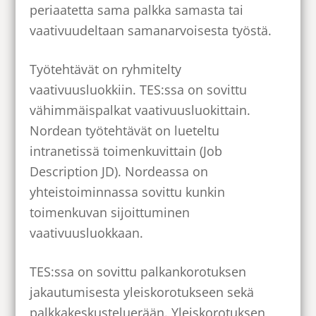
periaatetta sama palkka samasta tai
vaativuudeltaan samanarvoisesta työstä.
Työtehtävät on ryhmitelty
vaativuusluokkiin. TES:ssa on sovittu
vähimmäispalkat vaativuusluokittain.
Nordean työtehtävät on lueteltu
intranetissä toimenkuvittain (Job
Description JD). Nordeassa on
yhteistoiminnassa sovittu kunkin
toimenkuvan sijoittuminen
vaativuusluokkaan.
TES:ssa on sovittu palkankorotuksen
jakautumisesta yleiskorotukseen sekä
palkkakeskusteluerään. Yleiskorotuksen