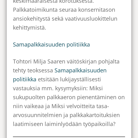
keskimääräisestä korotuksesta.
Palkkatoimikunta seuraa konsernitason
ansiokehitystä sekä vaativuusluokittelun
kehittymistä.
Samapalkkaisuuden politiikka
Tohtori Milja Saaren väitöskirjan pohjalta
tehty teoksessa
Samapalkkaisuuden
politiikka
etsitään lukijayställisesti
vastauksia mm. kysymyksiin: Miksi
sukupuolten palkkaeron pienentäminen on
niin vaikeaa ja Miksi velvoitteita tasa-
arvosuunnitelmien ja palkkakartoituksien
laatimiseen laiminlyödään työpaikoilla?