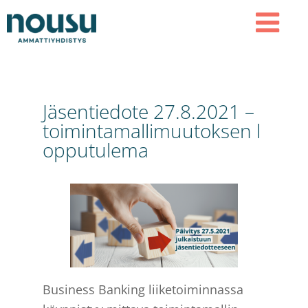
Hyppää
Hyppää
Hyppää
ensisijaiseen
pääsisältöön
alatunnisteeseen
AMMATTIYHDISTYS NOUSU
valikkoon
MEN
NOUSU
U
Jäsentiedote 27.8.2021 –
toimintamallimuutoksen l
opputulema
Business Banking liiketoiminnassa