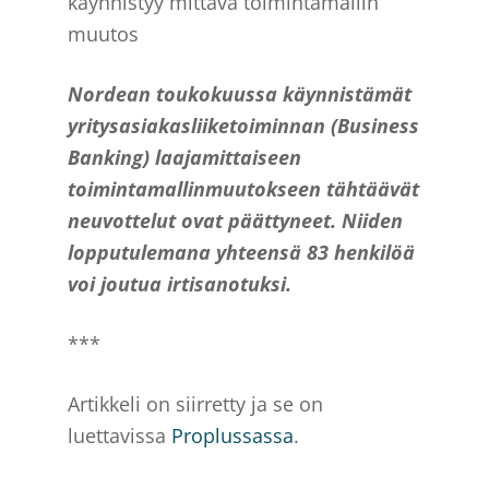
käynnistyy mittava toimintamallin
muutos
Nordean toukokuussa käynnistämät
yritysasiakasliiketoiminnan (Business
Banking) laajamittaiseen
toimintamallinmuutokseen tähtäävät
neuvottelut ovat päättyneet. Niiden
lopputulemana yhteensä 83 henkilöä
voi joutua irtisanotuksi.
***
Artikkeli on siirretty ja se on
luettavissa
Proplussassa
.