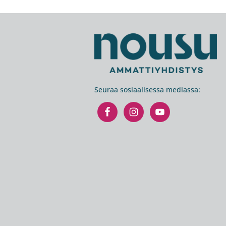
Footer
Seuraa sosiaalisessa mediassa: