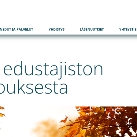
SU
ENEDUT JA PALVELUT
YHDISTYS
JÄSENUUTISET
YHTEYSTI
 edustajiston
ouksesta