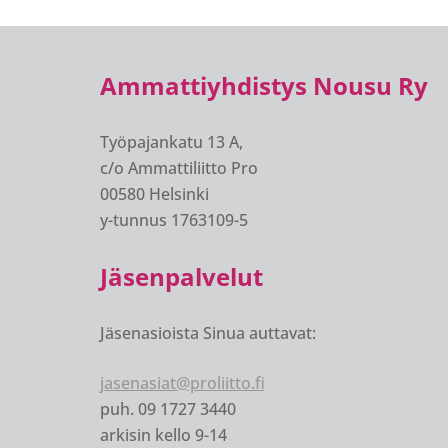
Ammattiyhdistys Nousu Ry
Työpajankatu 13 A,
c/o Ammattiliitto Pro
00580 Helsinki
y-tunnus 1763109-5
Jäsenpalvelut
Jäsenasioista Sinua auttavat:
jasenasiat@proliitto.fi
puh. 09 1727 3440
arkisin kello 9-14