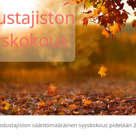
dustajiston sääntömääräinen syyskokous pidetään 2.