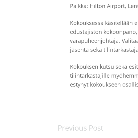
Paikka: Hilton Airport, Le
Kokouksessa käsitellään 
edustajiston kokoonpano, v
varapuheenjohtaja. Valitaa
jäsentä sekä tilintarkastaja
Kokouksen kutsu sekä esity
tilintarkastajille myöhem
estynyt kokoukseen osalli
Previous Post