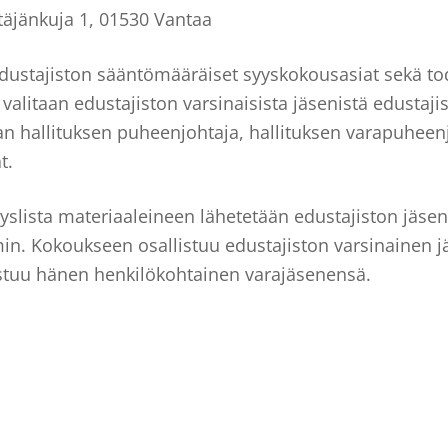
ntäjänkuja 1, 01530 Vantaa
edustajiston sääntömääräiset syyskokousasiat sekä t
alitaan edustajiston varsinaisista jäsenistä edustaji
n hallituksen puheenjohtaja, hallituksen varapuheenjo
t.
slista materiaaleineen lähetetään edustajiston jäsenil
min. Kokoukseen osallistuu edustajiston varsinainen 
stuu hänen henkilökohtainen varajäsenensä.