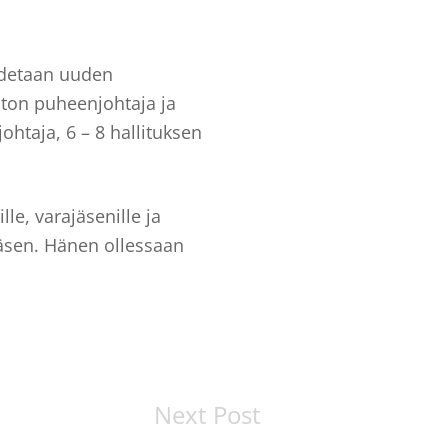
odetaan uuden
ston puheenjohtaja ja
htaja, 6 – 8 hallituksen
le, varajäsenille ja
jäsen. Hänen ollessaan
Next Post