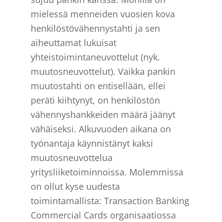
mielessä menneiden vuosien kova
henkilöstövähennystahti ja sen
aiheuttamat lukuisat
yhteistoimintaneuvottelut (nyk.
muutosneuvottelut). Vaikka pankin
muutostahti on entisellään, ellei
peräti kiihtynyt, on henkilöstön
vähennyshankkeiden määrä jäänyt
vähäiseksi. Alkuvuoden aikana on
työnantaja käynnistänyt kaksi
muutosneuvottelua
yritysliiketoiminnoissa. Molemmissa
on ollut kyse uudesta
toimintamallista: Transaction Banking
Commercial Cards organisaatiossa