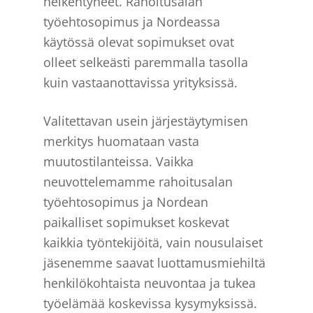
heikentyneet. Rahoitusalan
työehtosopimus ja Nordeassa
käytössä olevat sopimukset ovat
olleet selkeästi paremmalla tasolla
kuin vastaanottavissa yrityksissä.
Valitettavan usein järjestäytymisen
merkitys huomataan vasta
muutostilanteissa. Vaikka
neuvottelemamme rahoitusalan
työehtosopimus ja Nordean
paikalliset sopimukset koskevat
kaikkia työntekijöitä, vain nousulaiset
jäsenemme saavat luottamusmiehiltä
henkilökohtaista neuvontaa ja tukea
työelämää koskevissa kysymyksissä.