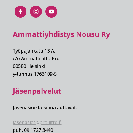
Ammattiyhdistys Nousu Ry
Työpajankatu 13 A,
c/o Ammattiliitto Pro
00580 Helsinki
y-tunnus 1763109-5
Jäsenpalvelut
Jäsenasioista Sinua auttavat:
jasenasiat@proliitto.fi
puh. 09 1727 3440