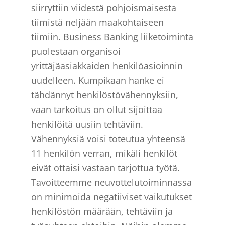
siirryttiin viidestä pohjoismaisesta
tiimistä neljään maakohtaiseen
tiimiin. Business Banking liiketoiminta
puolestaan organisoi
yrittäjäasiakkaiden henkilöasioinnin
uudelleen. Kumpikaan hanke ei
tähdännyt henkilöstövähennyksiin,
vaan tarkoitus on ollut sijoittaa
henkilöitä uusiin tehtäviin.
Vähennyksiä voisi toteutua yhteensä
11 henkilön verran, mikäli henkilöt
eivät ottaisi vastaan tarjottua työtä.
Tavoitteemme neuvottelutoiminnassa
on minimoida negatiiviset vaikutukset
henkilöstön määrään, tehtäviin ja