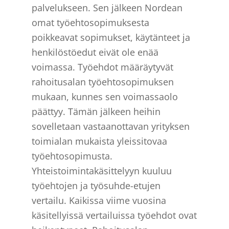
palvelukseen. Sen jälkeen Nordean
omat työehtosopimuksesta
poikkeavat sopimukset, käytänteet ja
henkilöstöedut eivät ole enää
voimassa. Työehdot määräytyvät
rahoitusalan työehtosopimuksen
mukaan, kunnes sen voimassaolo
päättyy. Tämän jälkeen heihin
sovelletaan vastaanottavan yrityksen
toimialan mukaista yleissitovaa
työehtosopimusta.
Yhteistoimintakäsittelyyn kuuluu
työehtojen ja työsuhde-etujen
vertailu. Kaikissa viime vuosina
käsitellyissä vertailuissa työehdot ovat