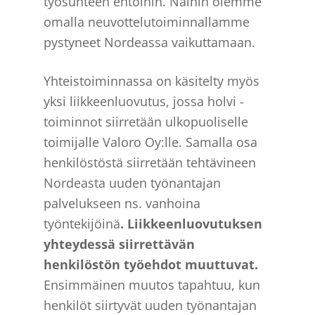
työsuhteen ehtoihin. Näihin olemme
omalla neuvottelutoiminnallamme
pystyneet Nordeassa vaikuttamaan.
Yhteistoiminnassa on käsitelty myös
yksi liikkeenluovutus, jossa holvi -
toiminnot siirretään ulkopuoliselle
toimijalle Valoro Oy:lle. Samalla osa
henkilöstöstä siirretään tehtävineen
Nordeasta uuden työnantajan
palvelukseen ns. vanhoina
työntekijöinä
. Liikkeenluovutuksen
yhteydessä siirrettävän
henkilöstön työehdot muuttuvat.
Ensimmäinen muutos tapahtuu, kun
henkilöt siirtyvät uuden työnantajan