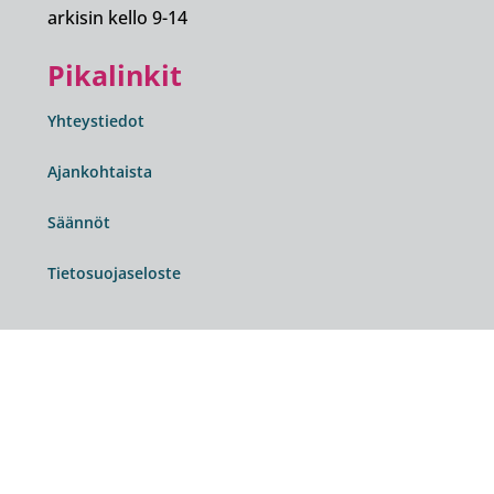
arkisin kello 9-14
Pikalinkit
Yhteystiedot
Ajankohtaista
Säännöt
Tietosuojaseloste