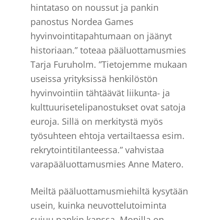
hintataso on noussut ja pankin
panostus Nordea Games
hyvinvointitapahtumaan on jäänyt
historiaan.” toteaa pääluottamusmies
Tarja Furuholm. ”Tietojemme mukaan
useissa yrityksissä henkilöstön
hyvinvointiin tähtäävät liikunta- ja
kulttuurisetelipanostukset ovat satoja
euroja. Sillä on merkitystä myös
työsuhteen ehtoja vertailtaessa esim.
rekrytointitilanteessa.” vahvistaa
varapääluottamusmies Anne Matero.
Meiltä pääluottamusmiehiltä kysytään
usein, kuinka neuvottelutoiminta
sujuu pankin kanssa. Monilla on